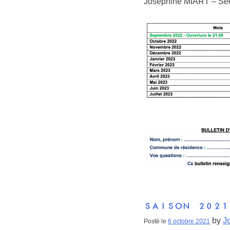
Joséphine MIART 
SAISON 2021
by
J
Posté le
6 octobre 2021