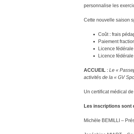
personnalise les exercic
Cette nouvelle saison sp
Coût : frais péda
Paiement fractio
Licence fédérale
Licence fédérale
ACCUEIL
:
Le « Passep
activités de la « GV Sp
Un certificat médical d
Les inscriptions sont 
Michèle BEMILLI 